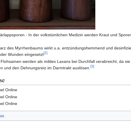
Bärlappsporen - In der volkstümlichen Medizin werden Kraut und Spore
rz des Myrrhenbaums wirkt u.a. entzündungshemmend und desinfiziere
[2]
der Wunden eingesetzt
 Flohsamen werden als mildes Laxans bei Durchfall verabreicht, da si
[3]
en und den Dehnungsreiz im Darmtrakt auslösen.
se
el Online
el Online
el Online
te