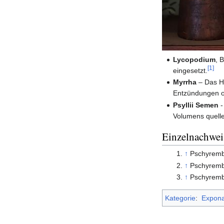
Lycopodium
, 
[1]
eingesetzt.
Myrrha
– Das Ha
Entzündungen o
Psyllii Semen
-
Volumens quell
Einzelnachwei
↑
Pschyremb
↑
Pschyremb
↑
Pschyremb
Kategorie
:
Expona