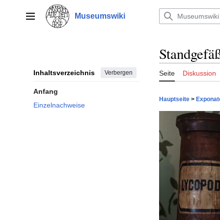
Zum
Inhalt
Museumswiki
Hauptmenü
springen
Standgefäß
Inhaltsverzeichnis
Verbergen
Seite
Diskussion
Anfang
Hauptseite
>
Exponat
Einzelnachweise