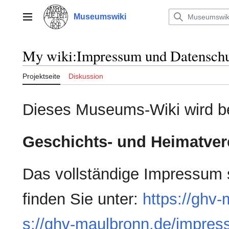
Zum
Inhalt
Museumswiki
Hauptmenü
springen
My wiki
:
Impressum und Datensch
Projektseite
Diskussion
Dieses Museums‑Wiki wird b
Geschichts- und Heimatver
Das vollständige Impressum 
finden Sie unter:
https://ghv
s://ghv-maulbronn.de/impres