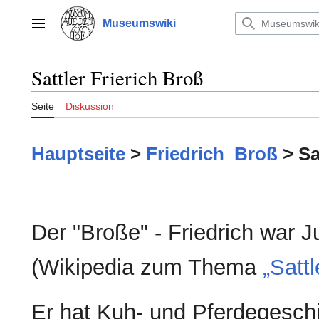
Zum
Inhalt
Museumswiki
Hauptmenü
springen
Sattler Frierich Broß
Seite
Diskussion
Hauptseite
>
Friedrich_Broß
> Sa
Der "Broße" - Friedrich war J
(Wikipedia zum Thema
„Sattl
Er hat Kuh- und Pferdegeschi