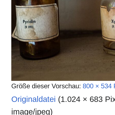
Größe dieser Vorschau:
800 × 534 
Originaldatei
‎
(1.024 × 683 Pi
image/jpeg
)