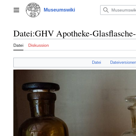
Zum
Inhalt
Museumswiki
Hauptmenü
springen
Datei
:
GHV Apotheke-Glasflasche-
Datei
Diskussion
Datei
Dateiversione